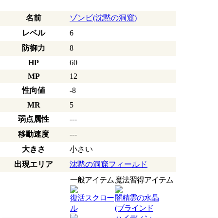
名前
ゾンビ(沈黙の洞窟)
レベル
6
防御力
8
HP
60
MP
12
性向値
-8
MR
5
弱点属性
---
移動速度
---
大きさ
小さい
出現エリア
沈黙の洞窟フィールド
一般アイテム
魔法習得アイテム
復活スクロー
闇精霊の水晶
ル
(ブラインド