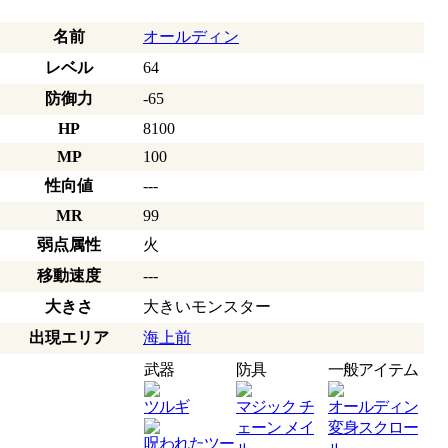
名前
オールディン
レベル
64
防御力
-65
HP
8100
MP
100
性向値
---
MR
99
弱点属性
火
移動速度
---
大きさ
大きいモンスター
出現エリア
海上前
武器
防具
一般アイテム
ツルギ
マジック チ
オールディン
ェーン メイ
変身スクロー
呪われたツー