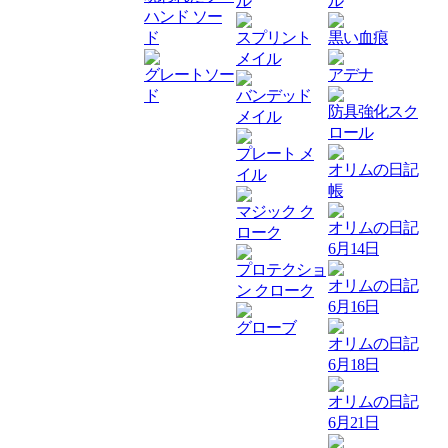
ル
ル
ハンド ソー
ド
スプリント
黒い血痕
メイル
グレートソー
アデナ
ド
バンデッド
防具強化スク
メイル
ロール
プレート メ
オリムの日記
イル
帳
マジック ク
オリムの日記
ローク
6月14日
プロテクショ
オリムの日記
ン クローク
6月16日
グローブ
オリムの日記
6月18日
オリムの日記
6月21日