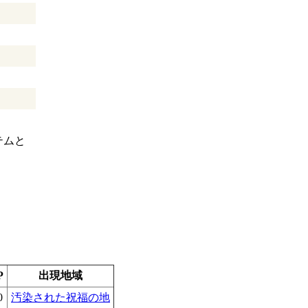
テムと
P
出現地域
0
汚染された祝福の地