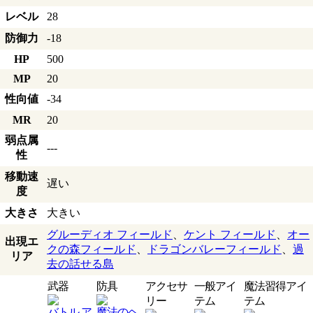
レベル
28
防御力
-18
HP
500
MP
20
性向値
-34
MR
20
弱点属
---
性
移動速
遅い
度
大きさ
大きい
グルーディオ フィールド
、
ケント フィールド
、
オー
出現エ
クの森フィールド
、
ドラゴンバレーフィールド
、
過
リア
去の話せる島
武器
防具
アクセサ
一般アイ
魔法習得アイ
リー
テム
テム
バトル ア
魔法のヘ