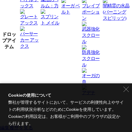
ックス
ルム：力
オーガ ベ
ブレイブ
闇精霊の水晶
ルト
ポーショ
(バーニング
グレート
スプリン
ン
スピリッツ)
アックス
ト メイル
武器強化
バーサー
ドロッ
スクロー
カー アッ
プアイ
ル
クス
テム
防具強化
スクロー
ル
オーガの
血
アデナ
Cookieの使用について
弊社が管理するサイトにおいて、サービスの利便性向上やサイ
トの利用状況分析などのためにCookieを使用しています。
Cookieの利用設定は、お客様がご利用中のブラウザの設定か
ら行えます。
編集履歴を見る