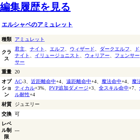
編集履歴を見る
エルシャベのアミュレット
種類
アミュレット
君主
、
ナイト
、
エルフ
、
ウィザード
、
ダークエルフ
、
ド
クラ
ナイト
、
イリュージョニスト
、
ウォリアー
、
フェンサー
ス
サー
重量
20
オプ
AC
-3、
近距離命中
+4、
遠距離命中
+4、
魔法命中
+4、
魔
ショ
ティカル
+3%、
PVP追加ダメージ
+3、
全スキル命中
+7、
ン
ル耐性
+4
材質
ジュエリー
交換
可
レベ
ル制
---
限