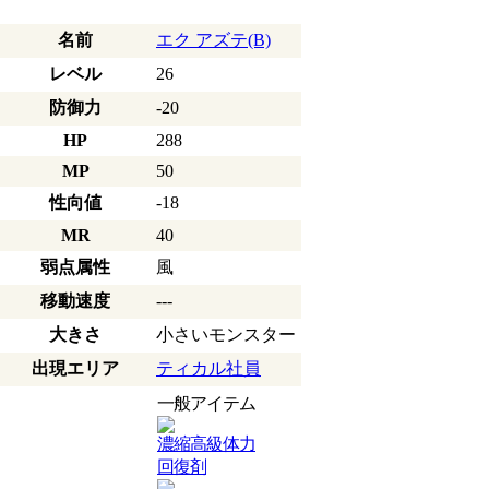
名前
エク アズテ(B)
レベル
26
防御力
-20
HP
288
MP
50
性向値
-18
MR
40
弱点属性
風
移動速度
---
大きさ
小さいモンスター
出現エリア
ティカル社員
一般アイテム
濃縮高級体力
回復剤