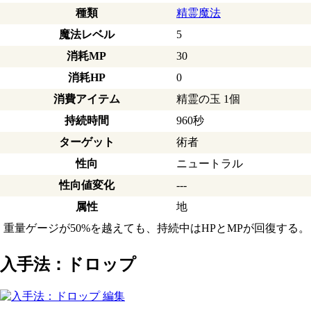
種類
精霊魔法
魔法レベル
5
消耗MP
30
消耗HP
0
消費アイテム
精霊の玉 1個
持続時間
960秒
ターゲット
術者
性向
ニュートラル
性向値変化
---
属性
地
重量ゲージが50%を越えても、持続中はHPとMPが回復する。
入手法：ドロップ