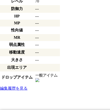
レベル
70
防御力
---
HP
---
MP
---
性向値
---
MR
---
弱点属性
---
移動速度
---
大きさ
---
出現エリア
一般アイテム
ドロップアイテム
編集履歴を見る