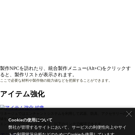
製作NPCを訪れたり、統合製作メニュー(Alt+C)をクリックす
ると、製作リストが表示されます。
ここで必要な材料や製作物の能力値などを把握することができます。
アイテム強化
リネージュではエンチャントシステムを利用して武器、防具、アクセサリーの能力
値を上げることができます。
Cookieの使用について
エンチャントシステムの詳細は、以下のリンクで確認できます。
弊社が管理するサイトにおいて、サービスの利便性向上やサイ
エンチャント
トの利用状況分析などのためにCookieを使用しています。