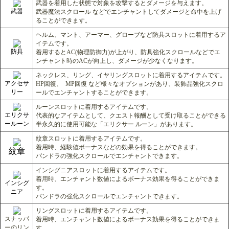
武器を着用した状態で対象を攻撃するとダメージを与えます。
武器
武器魔法スクロール などでエンチャントしてダメージと命中を上げ
ることができます。
ヘルム、マント、アーマー、グローブなど防具スロットに着用するア
イテムです。
防具
着用するとAC(物理防御力)が上がり、防具強化スクロールなどでエ
ンチャント時のACが向上し、ダメージが少なくなります。
ネックレス、リング、イヤリングスロットに着用するアイテムです。
アクセサ
HP回復、 MP回復 など様々なオプションがあり、装飾品強化スクロ
リー
ールでエンチャントすることができます。
ルーンスロットに着用するアイテムです。
エリクサ
代表的なアイテムとして、クエスト報酬として受け取ることができる
ールーン
半永久的に使用可能な「エリクサー ルーン」があります。
紋章スロットに着用するアイテムです。
着用時、経験値ボーナスなどの効果を得ることができます。
紋章
パンドラの強化スクロールでエンチャントできます。
インシグニアスロットに着用するアイテムです。
着用時、エンチャント数値によるボーナス効果を得ることができま
インシグ
す。
ニア
パンドラの強化スクロールでエンチャントできます。
リングスロットに着用するアイテムです。
スナッパ
着用時、エンチャント数値によるボーナス効果を得ることができま
ーのリン
す。