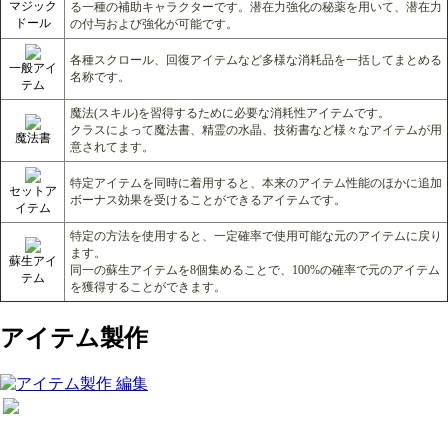
マジック
る一種の補助キャラクターです。
潜在力強化の秘薬を用いて、潜在力
ドール
の付与および強化が可能です。
各種スクロール、回復アイテムなど多様な消耗品を一括してまとめる
一般アイ
名称です。
テム
魔法(スキル)を習得するために必要な消耗性アイテムです。
クラスによって魔法書、精霊の水晶、技術書など様々なアイテムが用
魔法書
意されてます。
特定アイテムを同時に着用すると、本来のアイテム性能のほかに追加
セットア
ボーナス効果を受けることができるアイテムです。
イテム
特定の方法を使用すると、一定確率で使用可能な元のアイテムに戻り
ます。
蘇生アイ
同一の蘇生アイテムを8個集めることで、100%の確率で元のアイテム
テム
を獲得することができます。
アイテム製作