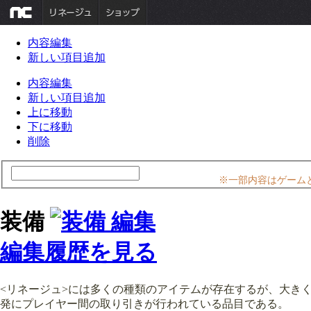
内容編集
新しい項目追加
内容編集
新しい項目追加
上に移動
下に移動
削除
※一部内容はゲーム
装備
編集履歴を見る
<リネージュ>には多くの種類のアイテムが存在するが、大き
発にプレイヤー間の取り引きが行われている品目である。