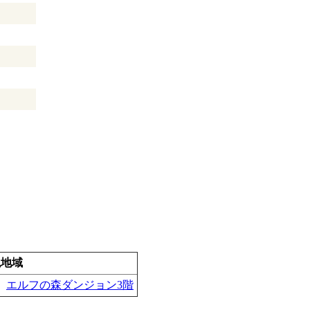
現地域
、
エルフの森ダンジョン3階