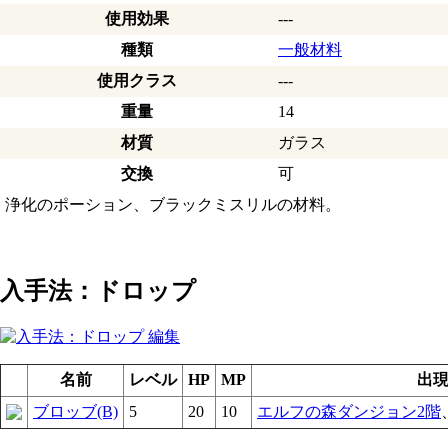
使用効果
---
種類
一般材料
使用クラス
---
重量
14
材質
ガラス
交換
可
浄化のポーション、ブラックミスリルの材料。
入手法：ドロップ
名前
レベル
HP
MP
出
ブロッブ(B)
5
20
10
エルフの森ダンジョン2階