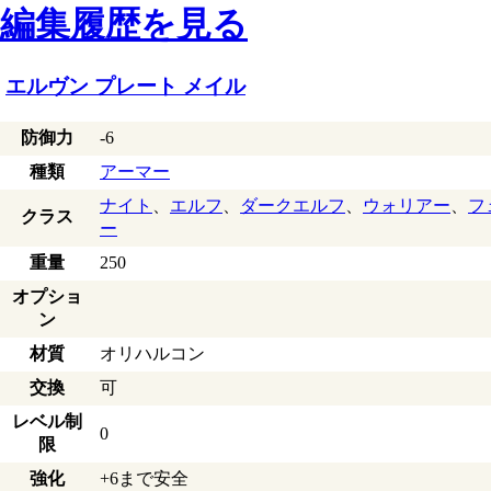
編集履歴を見る
エルヴン プレート メイル
防御力
-6
種類
アーマー
ナイト
、
エルフ
、
ダークエルフ
、
ウォリアー
、
フ
クラス
ー
重量
250
オプショ
ン
材質
オリハルコン
交換
可
レベル制
0
限
強化
+6まで安全